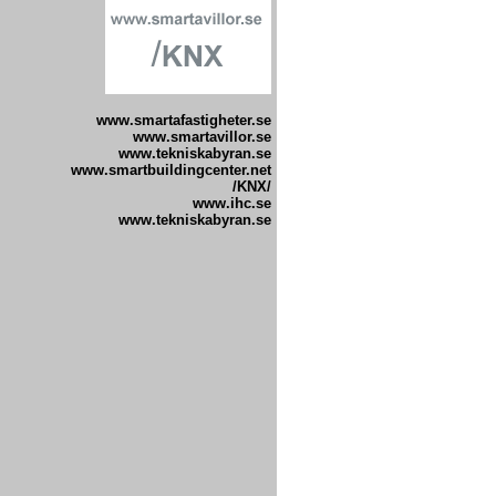
www.smartafastigheter.se
www.smartavillor.se
www.tekniskabyran.se
www.smartbuildingcenter.net
/
KNX/
www.ihc.se
www.tekniskabyran.se